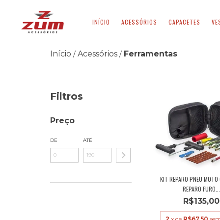
INÍCIO
ACESSÓRIOS
CAPACETES
VE
Início
Acessórios
Ferramentas
/
/
Filtros
Preço
DE
ATÉ
KIT REPARO PNEU MOTO
REPARO FURO...
R$135,00
2
x de
R$67,50
sem