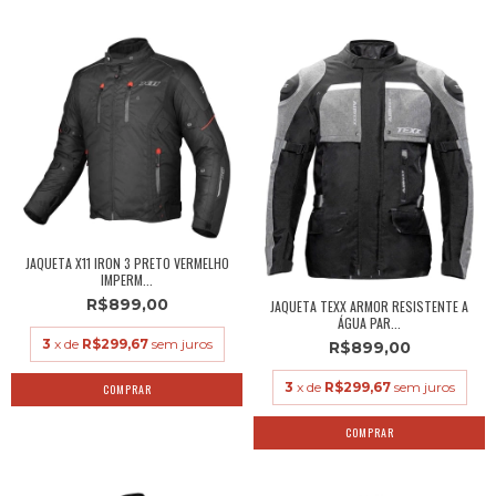
JAQUETA X11 IRON 3 PRETO VERMELHO
IMPERM...
R$899,00
JAQUETA TEXX ARMOR RESISTENTE A
ÁGUA PAR...
3
x de
R$299,67
sem juros
R$899,00
3
x de
R$299,67
sem juros
COMPRAR
COMPRAR