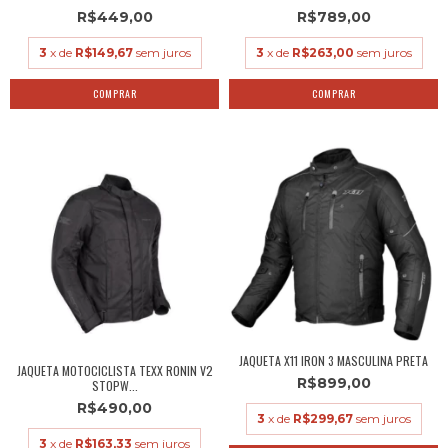
R$449,00
R$789,00
3
x de
R$149,67
sem juros
3
x de
R$263,00
sem juros
COMPRAR
COMPRAR
JAQUETA X11 IRON 3 MASCULINA PRETA
JAQUETA MOTOCICLISTA TEXX RONIN V2
R$899,00
STOPW...
R$490,00
3
x de
R$299,67
sem juros
3
x de
R$163,33
sem juros