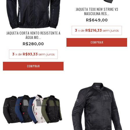
JAQUETA TEXX NEW STRIKE V3
MASCULINA RES...
R$649,00
3
x de
R$216,33
sem juros
JAQUETA CORTA VENTO RESISTENTE A
ÁGUA MO...
COMPRAR
R$280,00
3
x de
R$93,33
sem juros
COMPRAR