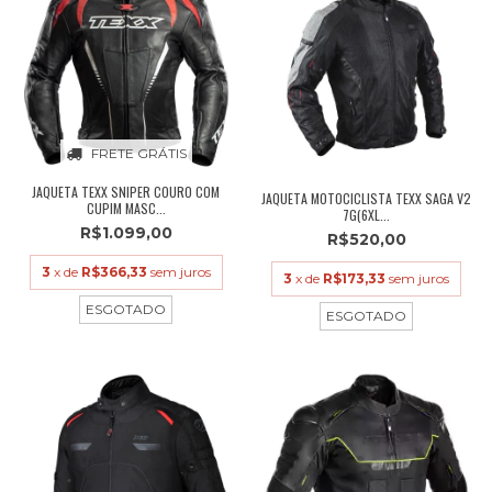
FRETE GRÁTIS
JAQUETA TEXX SNIPER COURO COM
JAQUETA MOTOCICLISTA TEXX SAGA V2
CUPIM MASC...
7G(6XL...
R$1.099,00
R$520,00
3
x de
R$366,33
sem juros
3
x de
R$173,33
sem juros
ESGOTADO
ESGOTADO