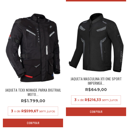
JAQUETA MASCULINA X11 ONE SPORT
IMPERMEÁ...
R$649,00
JAQUETA TEXX NOMADE PARKA BIGTRAIL
MOTO...
3
x de
R$216,33
sem juros
R$1.799,00
3
x de
R$599,67
sem juros
COMPRAR
COMPRAR