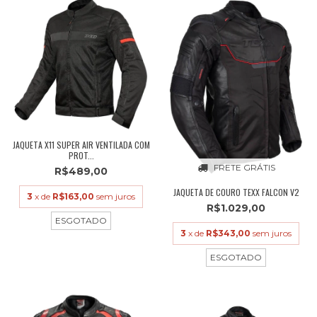
JAQUETA X11 SUPER AIR VENTILADA COM
PROT...
FRETE GRÁTIS
R$489,00
JAQUETA DE COURO TEXX FALCON V2
3
x de
R$163,00
sem juros
R$1.029,00
ESGOTADO
3
x de
R$343,00
sem juros
ESGOTADO