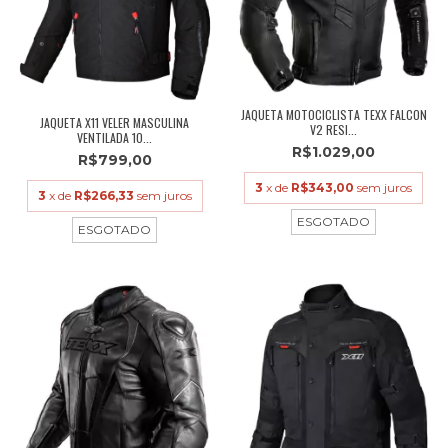
JAQUETA MOTOCICLISTA TEXX FALCON
JAQUETA X11 VELER MASCULINA
V2 RESI...
VENTILADA 10...
R$1.029,00
R$799,00
3
x de
R$343,00
sem juros
3
x de
R$266,33
sem juros
ESGOTADO
ESGOTADO