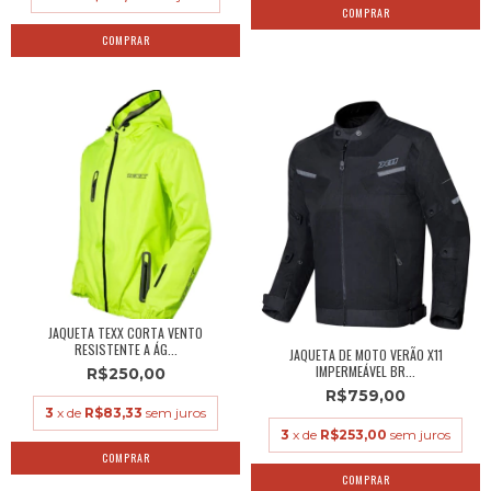
COMPRAR
COMPRAR
JAQUETA TEXX CORTA VENTO
RESISTENTE A ÁG...
JAQUETA DE MOTO VERÃO X11
IMPERMEÁVEL BR...
R$250,00
R$759,00
3
x de
R$83,33
sem juros
3
x de
R$253,00
sem juros
COMPRAR
COMPRAR