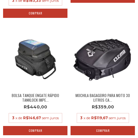
3
x de
R$183,33
sem juros
BOLSA TANQUE ENGATE RÁPIDO
MOCHILA BAGAGEIRO PARA MOTO 30
TANKLOCK IMPE...
LITROS CA...
R$440,00
R$359,00
3
x de
R$146,67
sem juros
3
x de
R$119,67
sem juros