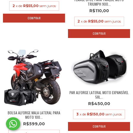
TRIUMPH 900...
2
x de
R$55,00
sem juros
R$110,00
2
x de
R$55,00
sem juros
PAR ALFORGE LATERAL MOTO EXPANSÍVEL
58L...
R$450,00
BOLSA ALFORGE MALA LATERAL PARA
3
x de
R$150,00
sem juros
MOTO 100...
R$599,00