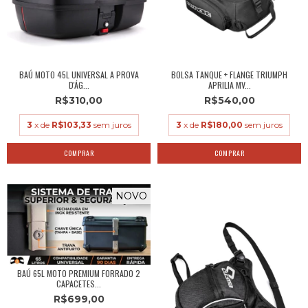
BAÚ MOTO 45L UNIVERSAL A PROVA
BOLSA TANQUE + FLANGE TRIUMPH
D'ÁG...
APRILIA MV...
R$310,00
R$540,00
3
x de
R$103,33
sem juros
3
x de
R$180,00
sem juros
NOVO
BAÚ 65L MOTO PREMIUM FORRADO 2
CAPACETES...
R$699,00