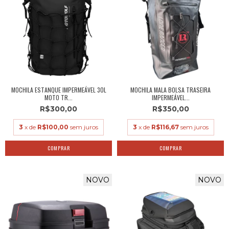
MOCHILA ESTANQUE IMPERMEÁVEL 30L
MOCHILA MALA BOLSA TRASEIRA
MOTO TR...
IMPERMEÁVEL...
R$300,00
R$350,00
3
x de
R$100,00
sem juros
3
x de
R$116,67
sem juros
NOVO
NOVO