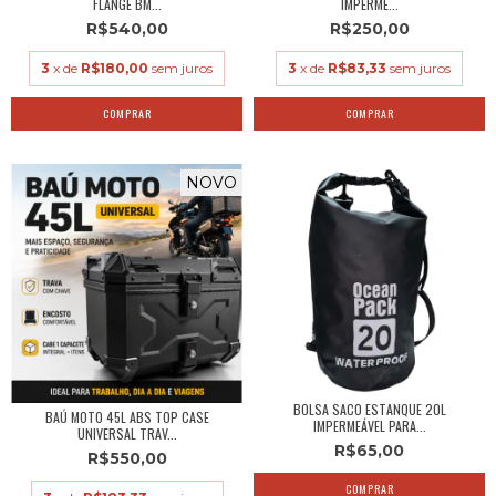
FLANGE BM...
IMPERME...
R$540,00
R$250,00
3
x de
R$180,00
sem juros
3
x de
R$83,33
sem juros
COMPRAR
NOVO
BOLSA SACO ESTANQUE 20L
BAÚ MOTO 45L ABS TOP CASE
IMPERMEÁVEL PARA...
UNIVERSAL TRAV...
R$65,00
R$550,00