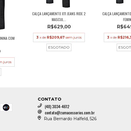
CALÇA LANÇAMENTO X11 JEANS RIDE 2
CALÇA LANÇAMENTO 
MASCUL...
FEMINI
R$629,00
R$64
3
x de
R$209,67
sem juros
3
x de
R$216,
MININA COM
ESGOTADO
ESGO
0
m juros
CONTATO
(48) 3034-4612
contato@zumacessorios.com.br
Rua Bernardo Halfeld, 526