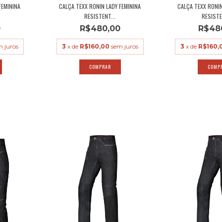
FEMININA
CALÇA TEXX RONIN LADY FEMININA
CALÇA TEXX RONI
RESISTENT...
RESISTE
0
R$480,00
R$48
m juros
3
x de
R$160,00
sem juros
3
x de
R$160,
COMPRAR
COMP