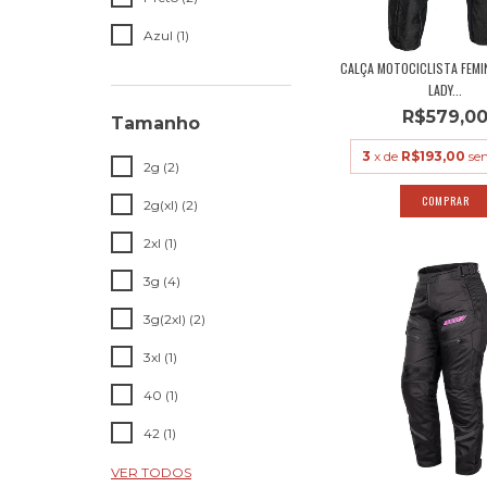
Azul (1)
CALÇA MOTOCICLISTA FEMI
LADY...
R$579,0
Tamanho
3
x de
R$193,00
se
2g (2)
COMPRAR
2g(xl) (2)
2xl (1)
3g (4)
3g(2xl) (2)
3xl (1)
40 (1)
42 (1)
VER TODOS