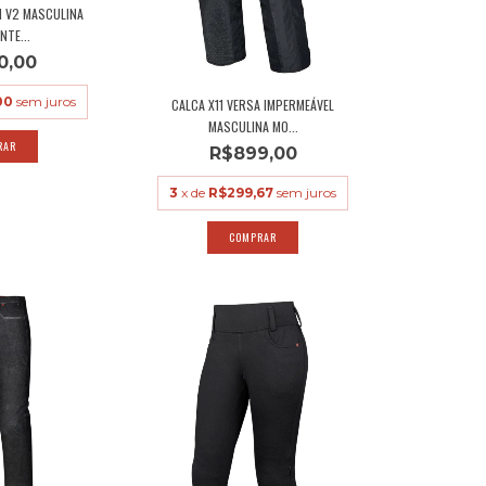
N V2 MASCULINA
NTE...
0,00
00
sem juros
CALCA X11 VERSA IMPERMEÁVEL
MASCULINA MO...
RAR
R$899,00
3
x de
R$299,67
sem juros
COMPRAR