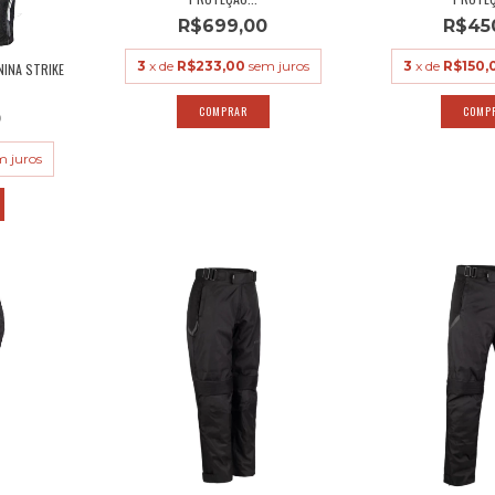
R$699,00
R$45
3
x de
R$233,00
sem juros
3
x de
R$150,
NINA STRIKE
COMPRAR
0
m juros