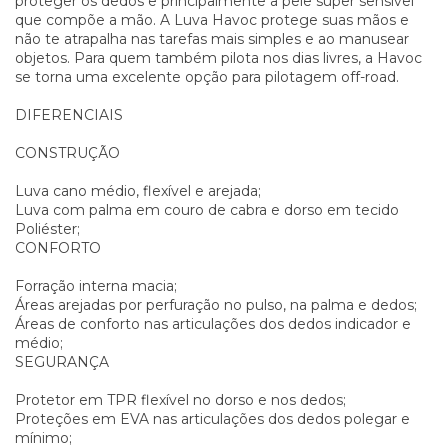
proteger os dedos e principalmente a pele super sensível
que compõe a mão. A Luva Havoc protege suas mãos e
não te atrapalha nas tarefas mais simples e ao manusear
objetos. Para quem também pilota nos dias livres, a Havoc
se torna uma excelente opção para pilotagem off-road.
DIFERENCIAIS
CONSTRUÇÃO
Luva cano médio, flexível e arejada;
Luva com palma em couro de cabra e dorso em tecido
Poliéster;
CONFORTO
Forração interna macia;
Áreas arejadas por perfuração no pulso, na palma e dedos;
Áreas de conforto nas articulações dos dedos indicador e
médio;
SEGURANÇA
Protetor em TPR flexível no dorso e nos dedos;
Proteções em EVA nas articulações dos dedos polegar e
mínimo;